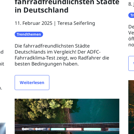
fahrradfreundlichsten Städte
8.
in Deutschland
T
11. Februar 2025
Teresa Seiferling
De
Ve
Trendthemen
öf
no
Die fahrradfreundlichsten Städte
nd
Deutschlands im Vergleich! Der ADFC-
Fahrradklima-Test zeigt, wo Radfahrer die
it
besten Bedingungen haben.
Weiterlesen
.