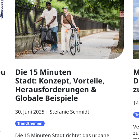
M
eu
Die 15 Minuten
D
Stadt: Konzept, Vorteile,
z
Herausforderungen &
Globale Beispiele
14
30. Juni 2025
Stefanie Schmidt
T
Trendthemen
Ve
zu
V
Die 15 Minuten Stadt richtet das urbane
ma