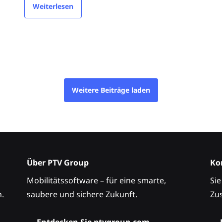
Weiterlesen
Weitere Beiträge laden
Über PTV Group
Ko
Mobilitätssoftware – für eine smarte,
Sie
.
saubere und sichere Zukunft.
Zu
→
Entdecken Sie ptvgroup.com
→