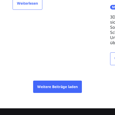
Weiterlesen
M
3D
si
So
Sc
Um
üb
Weitere Beiträge laden