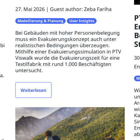
27. Mai 2026
Guest author: Zeba Fariha
P
Modellierung & Planung
User Insights
E
Bei Gebäuden mit hoher Personenbelegung
B
muss ein Evakuierungskonzept auch unter
S
bi
realistischen Bedingungen überzeugen.
Mithilfe einer Evakuierungssimulation in PTV
Viswalk wurde die Evakuierungszeit für eine
30
Textilfabrik mit rund 1.000 Beschäftigten
En
untersucht.
a.
M
Wi
Weiterlesen
un
Ar
wi
Ka
Si
Em
ab