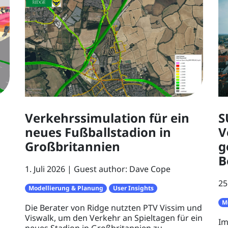
Verkehrssimulation für ein
S
neues Fußballstadion in
V
Großbritannien
g
B
1. Juli 2026
Guest author: Dave Cope
25
Modellierung & Planung
User Insights
M
Die Berater von Ridge nutzten PTV Vissim und
Viswalk, um den Verkehr an Spieltagen für ein
Im