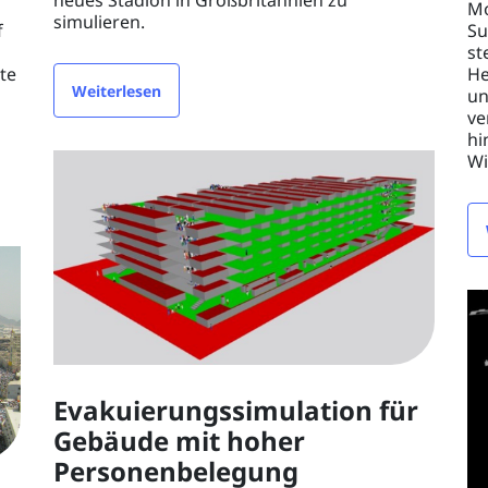
neues Stadion in Großbritannien zu
Mo
simulieren.
f
Su
st
rte
He
Weiterlesen
un
ve
hi
Wi
Evakuierungssimulation für
Gebäude mit hoher
Personenbelegung